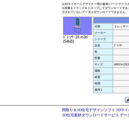
◎3Dマイホームデザイナー用の素材(パーツ/テクス
◎画像をドラッグ＆ドロップしてダウンロードする
示されていないデータはダウンロードできません。
分類
ドレッサー
メーカー
ﾄﾞﾚｯｻｰ18.m3d
シリーズ
(54kB)
品名
ﾄﾞﾚｯｻｰ
色
型番
サイズ
W803×D33
価格
材質
特徴
備考１
間取り＆3D住宅デザインソフト 3Dマ
3D住宅素材ダウンロードサービス デ