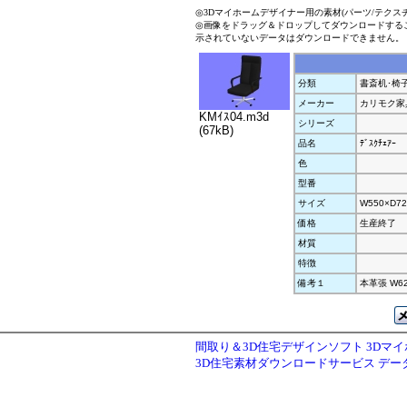
◎3Dマイホームデザイナー用の素材(パーツ/テクス
◎画像をドラッグ＆ドロップしてダウンロードする
示されていないデータはダウンロードできません。
分類
書斎机･椅
メーカー
カリモク家
KMｲｽ04.m3d
シリーズ
(67kB)
品名
ﾃﾞｽｸﾁｪｱｰ
色
型番
サイズ
W550×D72
価格
生産終了
材質
特徴
備考１
本革張 W625
間取り＆3D住宅デザインソフト 3Dマ
3D住宅素材ダウンロードサービス デ