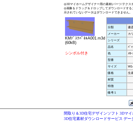
◎3Dマイホームデザイナー用の素材(パーツ/テクス
◎画像をドラッグ＆ドロップしてダウンロードする
示されていないデータはダウンロードできません。
分類
書
メーカー
カ
KMﾃﾞｽｸﾊﾟﾈﾙA001.m3d
シリーズ
(60kB)
品名
ﾊﾞｯ
シンボル付き
色
ﾒﾛｰ
型番
サイズ
W1
価格
生
材質
特徴
備考１
間取り＆3D住宅デザインソフト 3Dマ
3D住宅素材ダウンロードサービス デ