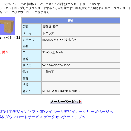
ホームデザイナー用の素材(パーツ/テクスチャ/背景)ダウンロードサービスです。
ラッグ＆ドロップしてダウンロードすることが可能です。準会員でご入場された場合、ダウンロー
ないデータはダウンロードできません。
書斎
分類
書斎机･椅子
メーカー
トクラス
ﾕﾆｯﾄ01.m3d
シリーズ
Maestro ﾊﾞﾘｴｰｼｮﾝｾｯﾄﾌﾟﾗﾝ
品名
ル付き
色
ﾌﾟﾚｰﾝ木目ﾗｲﾄ色
型番
サイズ
W1820×D565×H680
価格
生産終了
材質
特徴
備考１
PD14+PD12+PD32+C1826
3D住宅デザインソフト 3Dマイホームデザイナーシリーズページへ
素材ダウンロードサービス データセンタートップへ