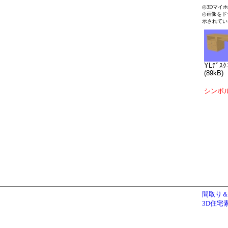
◎3Dマイ
◎画像をド
示されてい
YLﾃﾞｽｸ
(89kB)
シンボ
間取り＆
3D住宅