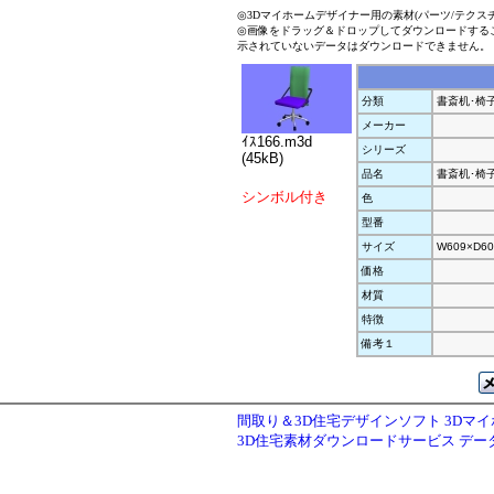
◎3Dマイホームデザイナー用の素材(パーツ/テクス
◎画像をドラッグ＆ドロップしてダウンロードする
示されていないデータはダウンロードできません。
分類
書斎机･椅
メーカー
ｲｽ166.m3d
シリーズ
(45kB)
品名
書斎机･椅
シンボル付き
色
型番
サイズ
W609×D60
価格
材質
特徴
備考１
間取り＆3D住宅デザインソフト 3Dマ
3D住宅素材ダウンロードサービス デ