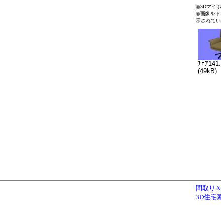
◎3Dマイ
◎画像をド
示されてい
ﾁｪｱ141
(49kB)
間取り＆
3D住宅