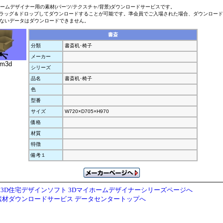
ホームデザイナー用の素材(パーツ/テクスチャ/背景)ダウンロードサービスです。
ラッグ＆ドロップしてダウンロードすることが可能です。準会員でご入場された場合、ダウンロー
ないデータはダウンロードできません。
書斎
分類
書斎机･椅子
メーカー
.m3d
シリーズ
品名
書斎机･椅子
色
型番
サイズ
W720×D705×H970
価格
材質
特徴
備考１
3D住宅デザインソフト 3Dマイホームデザイナーシリーズページへ
素材ダウンロードサービス データセンタートップへ