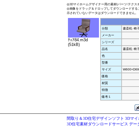
◎3Dマイホームデザイナー用の素材(パーツ/テクス
◎画像をドラッグ＆ドロップしてダウンロードする
示されていないデータはダウンロードできません。
分類
書斎机･椅
メーカー
ﾁｪｱ84.m3d
シリーズ
(51kB)
品名
書斎机･椅
色
型番
サイズ
W600×D69
価格
材質
特徴
備考１
間取り＆3D住宅デザインソフト 3Dマ
3D住宅素材ダウンロードサービス デ