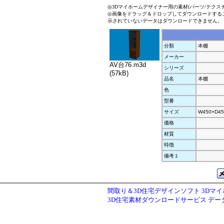
◎3Dマイホームデザイナー用の素材(パーツ/テクス
◎画像をドラッグ＆ドロップしてダウンロードする
示されていないデータはダウンロードできません。
分類
本棚
メーカー
AV台76.m3d
シリーズ
(57kB)
品名
本棚
色
型番
サイズ
W450×D45
価格
材質
特徴
備考１
間取り＆3D住宅デザインソフト 3Dマ
3D住宅素材ダウンロードサービス デ