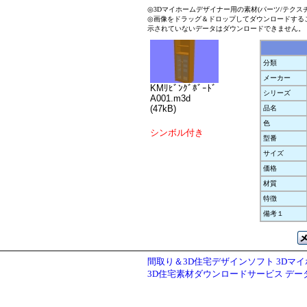
◎3Dマイホームデザイナー用の素材(パーツ/テクス
◎画像をドラッグ＆ドロップしてダウンロードする
示されていないデータはダウンロードできません。
分類
メーカー
KMﾘﾋﾞﾝｸﾞﾎﾞｰﾄﾞ
シリーズ
A001.m3d
(47kB)
品名
色
シンボル付き
型番
サイズ
価格
材質
特徴
備考１
間取り＆3D住宅デザインソフト 3Dマ
3D住宅素材ダウンロードサービス デ