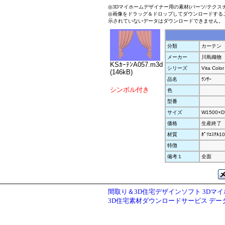
◎3Dマイホームデザイナー用の素材(パーツ/テクス
◎画像をドラッグ＆ドロップしてダウンロードする
示されていないデータはダウンロードできません。
分類
カーテン
メーカー
川島織物
KSｶｰﾃﾝA057.m3d
シリーズ
Vita Color
(146kB)
品名
ﾗﾝｻｰ
シンボル付き
色
型番
サイズ
W1500×D
価格
生産終了
材質
ﾎﾟﾘｴｽﾃﾙ1
特徴
備考１
全面
間取り＆3D住宅デザインソフト 3Dマ
3D住宅素材ダウンロードサービス デ