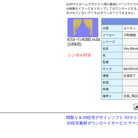
◎3Dマイホームデザイナー用の素材(パーツ/テクス
◎画像をドラッグ＆ドロップしてダウンロードする
示されていないデータはダウンロードできません。
分類
カーテン
メーカー
川島織物
KSｶｰﾃﾝA080.m3d
シリーズ
(140kB)
品名
Vita Blind
シンボル付き
色
型番
サイズ
W1500×D
価格
生産終了
材質
特徴
備考１
全面_商品ｻｲ
間取り＆3D住宅デザインソフト 3Dマ
3D住宅素材ダウンロードサービス デ