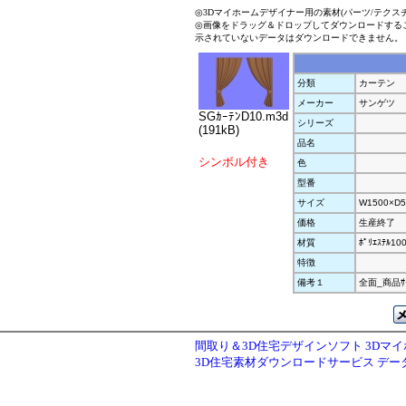
◎3Dマイホームデザイナー用の素材(パーツ/テクス
◎画像をドラッグ＆ドロップしてダウンロードする
示されていないデータはダウンロードできません。
分類
カーテン
メーカー
サンゲツ
SGｶｰﾃﾝD10.m3d
シリーズ
(191kB)
品名
シンボル付き
色
型番
サイズ
W1500×D5
価格
生産終了
材質
ﾎﾟﾘｴｽﾃﾙ10
特徴
備考１
全面_商品ｻｲ
間取り＆3D住宅デザインソフト 3Dマ
3D住宅素材ダウンロードサービス デ