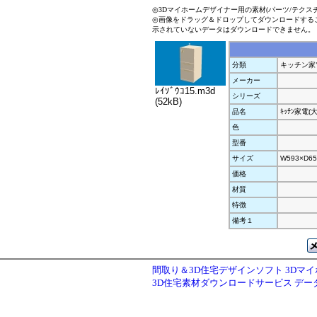
◎3Dマイホームデザイナー用の素材(パーツ/テクス
◎画像をドラッグ＆ドロップしてダウンロードする
示されていないデータはダウンロードできません。
分類
キッチン家
メーカー
ﾚｲｿﾞｳｺ15.m3d
シリーズ
(52kB)
品名
ｷｯﾁﾝ家電(
色
型番
サイズ
W593×D65
価格
材質
特徴
備考１
間取り＆3D住宅デザインソフト 3Dマ
3D住宅素材ダウンロードサービス デ