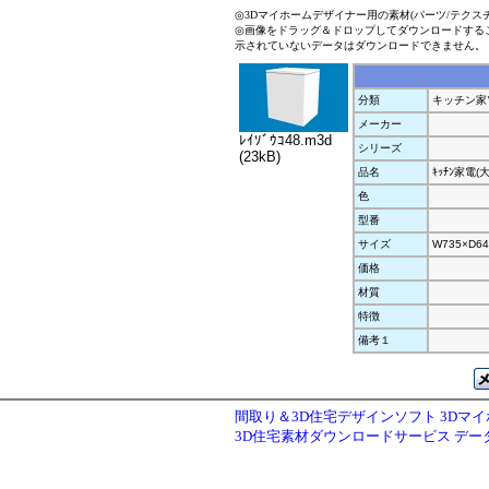
◎3Dマイホームデザイナー用の素材(パーツ/テクス
◎画像をドラッグ＆ドロップしてダウンロードする
示されていないデータはダウンロードできません。
分類
キッチン家
メーカー
ﾚｲｿﾞｳｺ48.m3d
シリーズ
(23kB)
品名
ｷｯﾁﾝ家電(
色
型番
サイズ
W735×D64
価格
材質
特徴
備考１
間取り＆3D住宅デザインソフト 3Dマ
3D住宅素材ダウンロードサービス デ