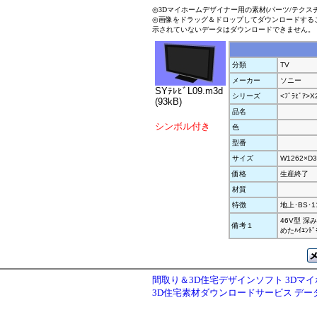
◎3Dマイホームデザイナー用の素材(パーツ/テクス
◎画像をドラッグ＆ドロップしてダウンロードする
示されていないデータはダウンロードできません。
分類
TV
メーカー
ソニー
SYﾃﾚﾋﾞL09.m3d
シリーズ
<ﾌﾞﾗﾋﾞｱ>X
(93kB)
品名
シンボル付き
色
型番
サイズ
W1262×D3
価格
生産終了
材質
特徴
地上･BS･11
46V型 深
備考１
めたﾊｲｴﾝﾄﾞ
間取り＆3D住宅デザインソフト 3Dマ
3D住宅素材ダウンロードサービス デ