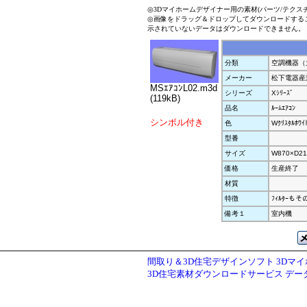
◎3Dマイホームデザイナー用の素材(パーツ/テクス
◎画像をドラッグ＆ドロップしてダウンロードする
示されていないデータはダウンロードできません。
分類
空調機器（
メーカー
松下電器産
MSｴｱｺﾝL02.m3d
シリーズ
Xｼﾘｰｽﾞ
(119kB)
品名
ﾙｰﾑｴｱｺﾝ
シンボル付き
色
Wｸﾘｽﾀﾙﾎﾜｲ
型番
サイズ
W870×D21
価格
生産終了
材質
特徴
ﾌｨﾙﾀｰも
備考１
室内機
間取り＆3D住宅デザインソフト 3Dマ
3D住宅素材ダウンロードサービス デ