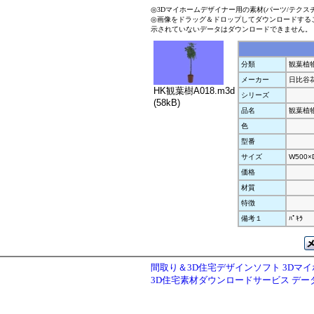
◎3Dマイホームデザイナー用の素材(パーツ/テクス
◎画像をドラッグ＆ドロップしてダウンロードする
示されていないデータはダウンロードできません。
分類
観葉植
メーカー
日比谷
HK観葉樹A018.m3d
シリーズ
(58kB)
品名
観葉植
色
型番
サイズ
W500×
価格
材質
特徴
備考１
ﾊﾟｷﾗ
間取り＆3D住宅デザインソフト 3Dマ
3D住宅素材ダウンロードサービス デ