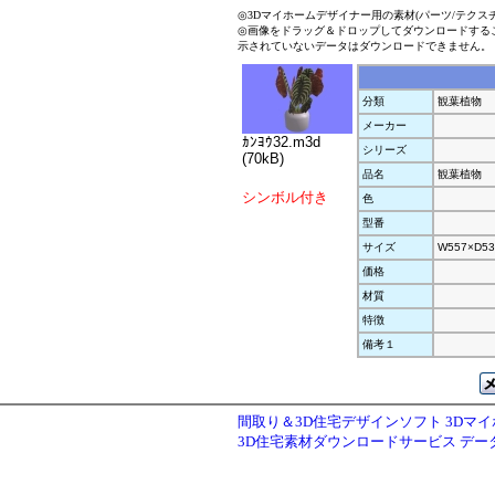
◎3Dマイホームデザイナー用の素材(パーツ/テクス
◎画像をドラッグ＆ドロップしてダウンロードする
示されていないデータはダウンロードできません。
分類
観葉植物
メーカー
ｶﾝﾖｳ32.m3d
シリーズ
(70kB)
品名
観葉植物
シンボル付き
色
型番
サイズ
W557×D53
価格
材質
特徴
備考１
間取り＆3D住宅デザインソフト 3Dマ
3D住宅素材ダウンロードサービス デ