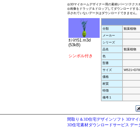
◎3Dマイホームデザイナー用の素材(パーツ/テクス
◎画像をドラッグ＆ドロップしてダウンロードする
示されていないデータはダウンロードできません。
分類
観葉植物
メーカー
ｶﾝﾖｳ51.m3d
シリーズ
(53kB)
品名
観葉植物
シンボル付き
色
型番
サイズ
W521×D78
価格
材質
特徴
備考１
間取り＆3D住宅デザインソフト 3Dマ
3D住宅素材ダウンロードサービス デ