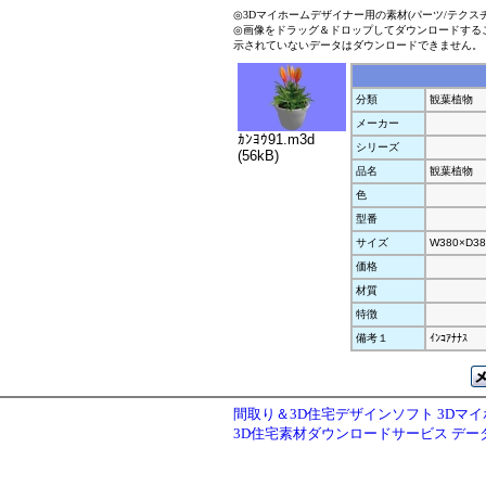
◎3Dマイホームデザイナー用の素材(パーツ/テクス
◎画像をドラッグ＆ドロップしてダウンロードする
示されていないデータはダウンロードできません。
分類
観葉植物
メーカー
ｶﾝﾖｳ91.m3d
シリーズ
(56kB)
品名
観葉植物
色
型番
サイズ
W380×D38
価格
材質
特徴
備考１
ｲﾝｺｱﾅﾅｽ
間取り＆3D住宅デザインソフト 3Dマ
3D住宅素材ダウンロードサービス デ