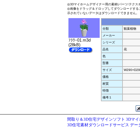
◎3Dマイホームデザイナー用の素材(パーツ/テクス
◎画像をドラッグ＆ドロップしてダウンロードする
示されていないデータはダウンロードできません。
分類
観葉植物
メーカー
ﾌﾗﾜｰ01.m3d
シリーズ
(28kB)
品名
花
色
型番
サイズ
W290×D29
価格
材質
特徴
備考１
間取り＆3D住宅デザインソフト 3Dマ
3D住宅素材ダウンロードサービス デ