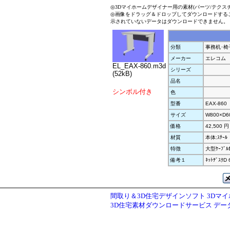
◎3Dマイホームデザイナー用の素材(パーツ/テクス
◎画像をドラッグ＆ドロップしてダウンロードする
示されていないデータはダウンロードできません。
分類
事務机･椅
メーカー
エレコム
EL_EAX-860.m3d
シリーズ
(52kB)
品名
シンボル付き
色
型番
EAX-860
サイズ
W800×D6
価格
42,500 円
材質
本体:ｽﾁｰﾙ
特徴
大型ｹｰﾌﾞﾙ
備考１
ﾈｯﾄﾃﾞｽｸD
間取り＆3D住宅デザインソフト 3Dマ
3D住宅素材ダウンロードサービス デ