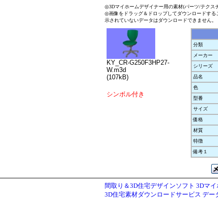
◎3Dマイホームデザイナー用の素材(パーツ/テクス
◎画像をドラッグ＆ドロップしてダウンロードする
示されていないデータはダウンロードできません。
分類
メーカー
KY_CR-G250F3HP27-
シリーズ
W.m3d
(107kB)
品名
色
シンボル付き
型番
サイズ
価格
材質
特徴
備考１
間取り＆3D住宅デザインソフト 3Dマ
3D住宅素材ダウンロードサービス デ