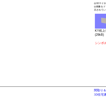
◎3Dマイ
◎画像をド
示されてい
KY机上ｸ
(29kB)
シンボ
間取り＆
3D住宅