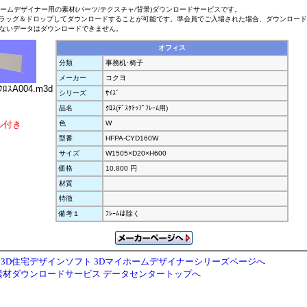
ホームデザイナー用の素材(パーツ/テクスチャ/背景)ダウンロードサービスです。
ラッグ＆ドロップしてダウンロードすることが可能です。準会員でご入場された場合、ダウンロー
ないデータはダウンロードできません。
オフィス
分類
事務机･椅子
メーカー
コクヨ
ﾛｽA004.m3d
シリーズ
ｻｲｽﾞ
品名
ｸﾛｽ(ﾃﾞｽｸﾄｯﾌﾟﾌﾚｰﾑ用)
ル付き
色
W
型番
HFPA-CYD160W
サイズ
W1505×D20×H600
価格
10,800 円
材質
特徴
備考１
ﾌﾚｰﾑは除く
3D住宅デザインソフト 3Dマイホームデザイナーシリーズページへ
素材ダウンロードサービス データセンタートップへ