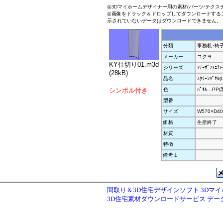
◎3Dマイホームデザイナー用の素材(パーツ/テクス
◎画像をドラッグ＆ドロップしてダウンロードする
示されていないデータはダウンロードできません。
分類
事務机･椅
メーカー
コクヨ
KY仕切り01.m3d
シリーズ
ｱﾃｰｻﾞﾌｧﾆﾁｬ
(28kB)
品名
ｽｸﾘｰﾝﾊﾟﾈ
シンボル付き
色
ﾊﾟﾈﾙ…PP(
型番
サイズ
W570×D40
価格
生産終了
材質
特徴
備考１
間取り＆3D住宅デザインソフト 3Dマ
3D住宅素材ダウンロードサービス デ