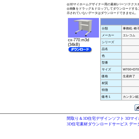
◎3Dマイホームデザイナー用の素材(パーツ/テクス
◎画像をドラッグ＆ドロップしてダウンロードする
示されていないデータはダウンロードできません。
分類
事務机･椅
メーカー
エレコム
cx-770.m3d
シリーズ
(34kB)
品名
色
型番
サイズ
W700×D70
価格
生産終了
材質
特徴
備考１
カンタン組
間取り＆3D住宅デザインソフト 3Dマ
3D住宅素材ダウンロードサービス デ