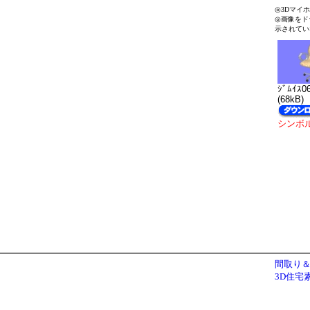
◎3Dマイ
◎画像をド
示されてい
ｼﾞﾑｲｽ0
(68kB)
シンボ
間取り＆
3D住宅