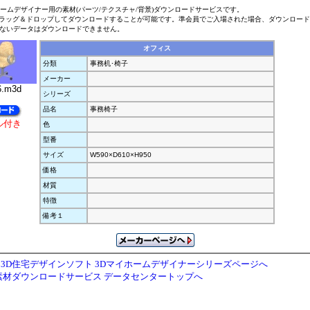
ホームデザイナー用の素材(パーツ/テクスチャ/背景)ダウンロードサービスです。
ラッグ＆ドロップしてダウンロードすることが可能です。準会員でご入場された場合、ダウンロー
ないデータはダウンロードできません。
オフィス
分類
事務机･椅子
メーカー
6.m3d
シリーズ
品名
事務椅子
ル付き
色
型番
サイズ
W590×D610×H950
価格
材質
特徴
備考１
3D住宅デザインソフト 3Dマイホームデザイナーシリーズページへ
素材ダウンロードサービス データセンタートップへ