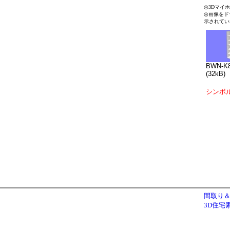
◎3Dマイ
◎画像をド
示されてい
BWN-K8
(32kB)
シンボ
間取り＆
3D住宅