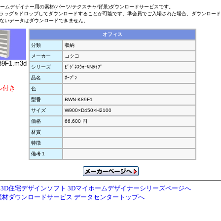
ホームデザイナー用の素材(パーツ/テクスチャ/背景)ダウンロードサービスです。
ラッグ＆ドロップしてダウンロードすることが可能です。準会員でご入場された場合、ダウンロー
ないデータはダウンロードできません。
オフィス
分類
収納
メーカー
コクヨ
9F1.m3d
シリーズ
ﾋﾞｼﾞﾈｽｳｫｰﾙNﾀｲﾌﾟ
品名
ｵｰﾌﾟﾝ
ル付き
色
型番
BWN-K89F1
サイズ
W900×D450×H2100
価格
66,600 円
材質
特徴
備考１
3D住宅デザインソフト 3Dマイホームデザイナーシリーズページへ
素材ダウンロードサービス データセンタートップへ