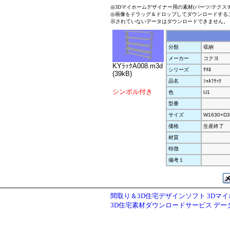
◎3Dマイホームデザイナー用の素材(パーツ/テクス
◎画像をドラッグ＆ドロップしてダウンロードする
示されていないデータはダウンロードできません。
分類
収納
メーカー
コクヨ
KYﾗｯｸA008.m3d
シリーズ
ﾃﾈﾛ
(39kB)
品名
ｼｪﾙﾌﾗｯｸ
シンボル付き
色
U1
型番
サイズ
W1630×D3
価格
生産終了
材質
特徴
備考１
間取り＆3D住宅デザインソフト 3Dマ
3D住宅素材ダウンロードサービス デ