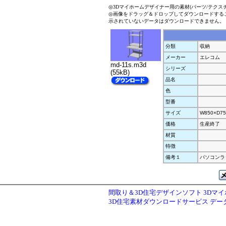
◎3Dマイホームデザイナー用の素材(パーツ/テクス
◎画像をドラッグ＆ドロップしてダウンロードする
示されていないデータはダウンロードできません。
分類
収納
メーカー
エレコム
md-11s.m3d
シリーズ
(55kB)
品名
色
型番
サイズ
W850×D75
価格
生産終了
材質
特徴
備考１
パソコンラ
間取り＆3D住宅デザインソフト 3Dマ
3D住宅素材ダウンロードサービス デ