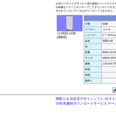
◎3Dマイホームデザイナー用の素材(パーツ/テクス
◎画像をドラッグ＆ドロップしてダウンロードする
示されていないデータはダウンロードできません。
分類
収納
メーカー
コクヨ
ｼｮｺK02.m3d
シリーズ
ﾋﾞｼﾞﾈｽｳｫ
(48kB)
品名
両開き扉
色
型番
BWA-S218
サイズ
W900×D50
価格
129,000 円
材質
特徴
備考１
間取り＆3D住宅デザインソフト 3Dマ
3D住宅素材ダウンロードサービス デ