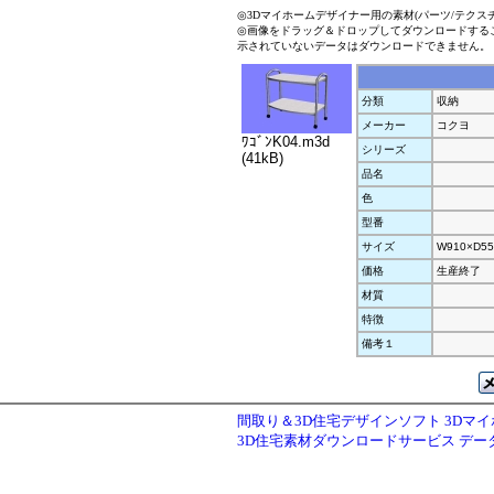
◎3Dマイホームデザイナー用の素材(パーツ/テクス
◎画像をドラッグ＆ドロップしてダウンロードする
示されていないデータはダウンロードできません。
分類
収納
メーカー
コクヨ
ﾜｺﾞﾝK04.m3d
シリーズ
(41kB)
品名
色
型番
サイズ
W910×D55
価格
生産終了
材質
特徴
備考１
間取り＆3D住宅デザインソフト 3Dマ
3D住宅素材ダウンロードサービス デ