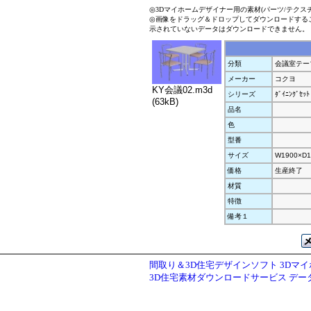
◎3Dマイホームデザイナー用の素材(パーツ/テクス
◎画像をドラッグ＆ドロップしてダウンロードする
示されていないデータはダウンロードできません。
分類
会議室テー
メーカー
コクヨ
KY会議02.m3d
シリーズ
ﾀﾞｲﾆﾝｸﾞｾｯﾄ
(63kB)
品名
色
型番
サイズ
W1900×D1
価格
生産終了
材質
特徴
備考１
間取り＆3D住宅デザインソフト 3Dマ
3D住宅素材ダウンロードサービス デ