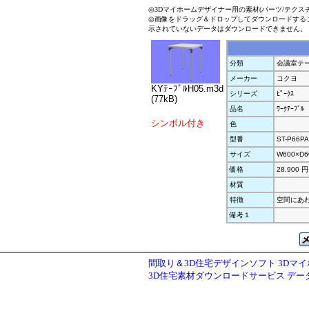
◎3Dマイホームデザイナー用の素材(パーツ/テクス
◎画像をドラッグ＆ドロップしてダウンロードする
示されていないデータはダウンロードできません。
分類
会議室テ
メーカー
コクヨ
KYﾃｰﾌﾞﾙH05.m3d
シリーズ
ﾋﾟｰｸｽ
(77kB)
品名
ﾜｰｸﾃｰﾌﾞﾙ
シンボル付き
色
型番
ST-P66P
サイズ
W600×D6
価格
28,900 円
材質
特徴
空間にあわ
備考１
間取り＆3D住宅デザインソフト 3Dマ
3D住宅素材ダウンロードサービス デ