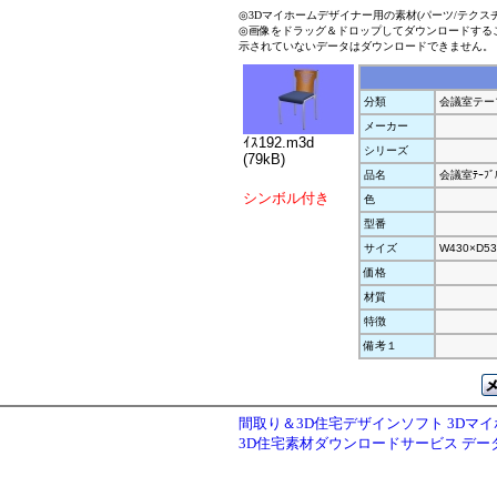
◎3Dマイホームデザイナー用の素材(パーツ/テクス
◎画像をドラッグ＆ドロップしてダウンロードする
示されていないデータはダウンロードできません。
分類
会議室テー
メーカー
ｲｽ192.m3d
シリーズ
(79kB)
品名
会議室ﾃｰﾌﾞ
シンボル付き
色
型番
サイズ
W430×D53
価格
材質
特徴
備考１
間取り＆3D住宅デザインソフト 3Dマ
3D住宅素材ダウンロードサービス デ