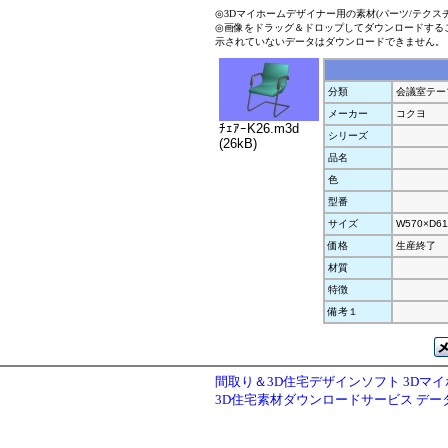
◎3Dマイホームデザイナー用の素材(パーツ/テクス
◎画像をドラッグ＆ドロップしてダウンロードする
示されていないデータはダウンロードできません。
分類
会議室テー
メーカー
コクヨ
ﾁｪｱｰK26.m3d
シリーズ
(26kB)
品名
色
型番
サイズ
W570×D61
価格
生産終了
材質
特徴
備考１
間取り＆3D住宅デザインソフト 3Dマ
3D住宅素材ダウンロードサービス デ