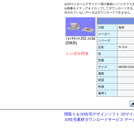
◎3Dマイホームデザイナー用の素材(パーツ/テクス
◎画像をドラッグ＆ドロップしてダウンロードする
示されていないデータはダウンロードできません。
分類
食材
メーカー
ｼｮｯｷｾｯﾄJ02.m3d
シリーズ
(59kB)
品名
ﾃｨｰｾｯﾄ
シンボル付き
色
型番
サイズ
W258×D19
価格
材質
特徴
備考１
間取り＆3D住宅デザインソフト 3Dマ
3D住宅素材ダウンロードサービス デ