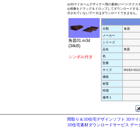
◎3Dマイホームデザイナー用の素材(パーツ/テクス
◎画像をドラッグ＆ドロップしてダウンロードする
示されていないデータはダウンロードできません。
分類
食器
メーカー
角皿01.m3d
シリーズ
(34kB)
品名
角皿
シンボル付き
色
型番
サイズ
W182×D12
価格
材質
特徴
備考１
間取り＆3D住宅デザインソフト 3Dマ
3D住宅素材ダウンロードサービス デ