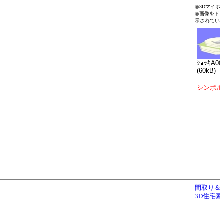
◎3Dマイ
◎画像をド
示されてい
ｼｮｯｷA0
(60kB)
シンボ
間取り＆
3D住宅