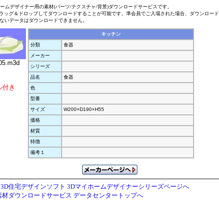
ホームデザイナー用の素材(パーツ/テクスチャ/背景)ダウンロードサービスです。
ラッグ＆ドロップしてダウンロードすることが可能です。準会員でご入場された場合、ダウンロー
ないデータはダウンロードできません。
キッチン
分類
食器
メーカー
05.m3d
シリーズ
品名
食器
ル付き
色
型番
サイズ
W200×D190×H55
価格
材質
特徴
備考１
3D住宅デザインソフト 3Dマイホームデザイナーシリーズページへ
素材ダウンロードサービス データセンタートップへ