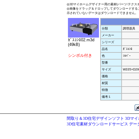
◎3Dマイホームデザイナー用の素材(パーツ/テクス
◎画像をドラッグ＆ドロップしてダウンロードする
示されていないデータはダウンロードできません。
分類
調理器具
メーカー
ｶﾞｽｺﾝﾛ02.m3d
シリーズ
(49kB)
品名
ｶﾞｽｺﾝﾛ
シンボル付き
色
ｼﾙﾊﾞｰ
型番
サイズ
W335×D29
価格
材質
特徴
備考１
間取り＆3D住宅デザインソフト 3Dマ
3D住宅素材ダウンロードサービス デ