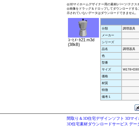
◎3Dマイホームデザイナー用の素材(パーツ/テクス
◎画像をドラッグ＆ドロップしてダウンロードする
示されていないデータはダウンロードできません。
分類
調理器具
メーカー
ｺｰﾋﾒｰｶ21.m3d
シリーズ
(38kB)
品名
調理器具
色
型番
サイズ
W178×D30
価格
材質
特徴
備考１
間取り＆3D住宅デザインソフト 3Dマ
3D住宅素材ダウンロードサービス デ