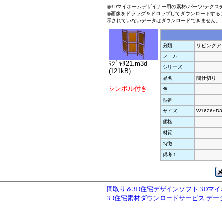
◎3Dマイホームデザイナー用の素材(パーツ/テクス
◎画像をドラッグ＆ドロップしてダウンロードする
示されていないデータはダウンロードできません。
分類
リビングア
メーカー
ﾏｼﾞｷﾘ21.m3d
シリーズ
(121kB)
品名
間仕切り
シンボル付き
色
型番
サイズ
W1626×D3
価格
材質
特徴
備考１
間取り＆3D住宅デザインソフト 3Dマ
3D住宅素材ダウンロードサービス デ