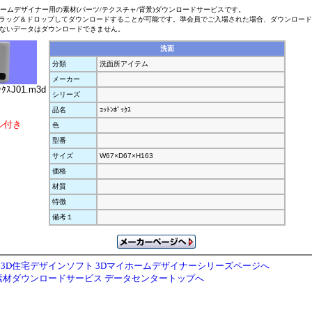
ホームデザイナー用の素材(パーツ/テクスチャ/背景)ダウンロードサービスです。
ラッグ＆ドロップしてダウンロードすることが可能です。準会員でご入場された場合、ダウンロー
ないデータはダウンロードできません。
洗面
分類
洗面所アイテム
メーカー
ｯｸｽJ01.m3d
シリーズ
品名
ｺｯﾄﾝﾎﾞｯｸｽ
ル付き
色
型番
サイズ
W67×D67×H163
価格
材質
特徴
備考１
3D住宅デザインソフト 3Dマイホームデザイナーシリーズページへ
素材ダウンロードサービス データセンタートップへ