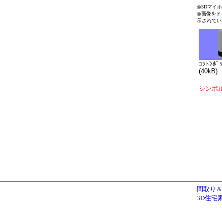
◎3Dマイ
◎画像をド
示されてい
ｺｯﾄﾝﾎﾞ
(40kB)
シンボ
間取り＆
3D住宅