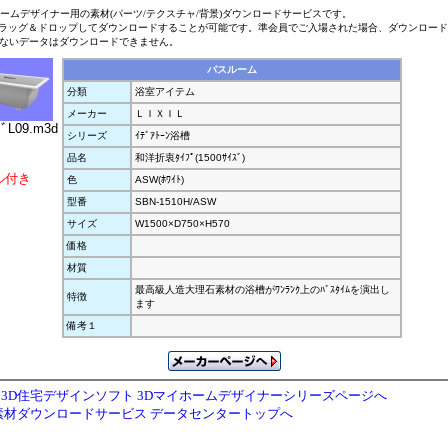
ホームデザイナー用の素材(パーツ/テクスチャ/背景)ダウンロードサービスです。
ラッグ＆ドロップしてダウンロードすることが可能です。準会員でご入場された場合、ダウンロー
ないデータはダウンロードできません。
バスルーム
分類
浴室アイテム
メーカー
ＬＩＸＩＬ
ﾌﾞL09.m3d
シリーズ
ｲﾃﾞｱﾄｰﾝ浴槽
品名
和洋折衷ﾀｲﾌﾟ(1500ｻｲｽﾞ)
ル付き
色
ASW(ﾎﾜｲﾄ)
型番
SBN-1510H/ASW
サイズ
W1500×D750×H570
価格
材質
最高級人造大理石素材の浴槽がﾜﾝﾗﾝｸ上のﾊﾞｽﾀｲﾑを演出し
特徴
ます
備考１
3D住宅デザインソフト 3Dマイホームデザイナーシリーズページへ
素材ダウンロードサービス データセンタートップへ