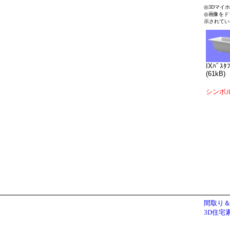
◎3Dマイ
◎画像をド
示されてい
IXﾊﾞｽﾀ
(61kB)
シンボ
間取り＆
3D住宅