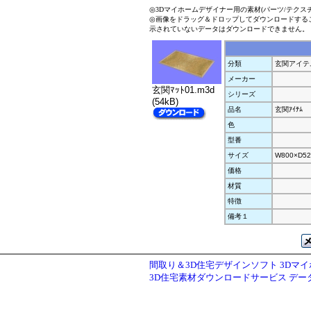
◎3Dマイホームデザイナー用の素材(パーツ/テクス
◎画像をドラッグ＆ドロップしてダウンロードする
示されていないデータはダウンロードできません。
分類
玄関アイテ
メーカー
玄関ﾏｯﾄ01.m3d
シリーズ
(54kB)
品名
玄関ｱｲﾃﾑ
色
型番
サイズ
W800×D52
価格
材質
特徴
備考１
間取り＆3D住宅デザインソフト 3Dマ
3D住宅素材ダウンロードサービス デ