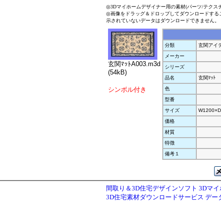
◎3Dマイホームデザイナー用の素材(パーツ/テクス
◎画像をドラッグ＆ドロップしてダウンロードする
示されていないデータはダウンロードできません。
分類
玄関アイ
メーカー
玄関ﾏｯﾄA003.m3d
シリーズ
(54kB)
品名
玄関ﾏｯﾄ
シンボル付き
色
型番
サイズ
W1200×D
価格
材質
特徴
備考１
間取り＆3D住宅デザインソフト 3Dマ
3D住宅素材ダウンロードサービス デ