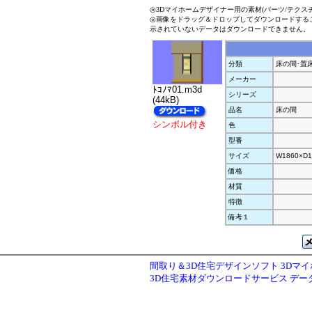
◎3Dマイホームデザイナー用の素材(パーツ/テクス
◎画像をドラッグ＆ドロップしてダウンロードする
示されていないデータはダウンロードできません。
分類
床の間･置
メーカー
ﾄｺﾉﾏ01.m3d
シリーズ
(44kB)
品名
床の間
シンボル付き
色
型番
サイズ
W1860×D1
価格
材質
特徴
備考１
間取り＆3D住宅デザインソフト 3Dマ
3D住宅素材ダウンロードサービス デ