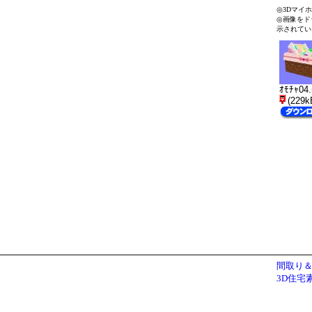
◎3Dマイ
◎画像をド
示されてい
ｵﾓﾁｬ04
(229k
間取り＆
3D住宅