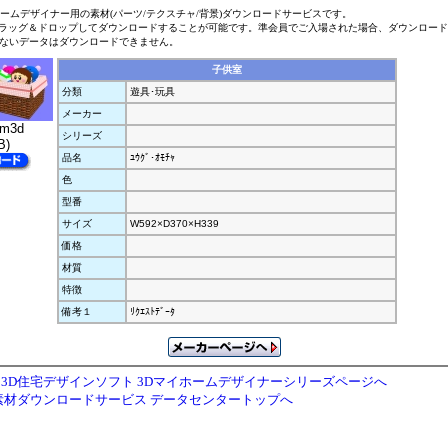
ホームデザイナー用の素材(パーツ/テクスチャ/背景)ダウンロードサービスです。
ラッグ＆ドロップしてダウンロードすることが可能です。準会員でご入場された場合、ダウンロー
ないデータはダウンロードできません。
子供室
分類
遊具･玩具
メーカー
.m3d
シリーズ
B)
品名
ﾕｳｸﾞ･ｵﾓﾁｬ
色
型番
サイズ
W592×D370×H339
価格
材質
特徴
備考１
ﾘｸｴｽﾄﾃﾞｰﾀ
3D住宅デザインソフト 3Dマイホームデザイナーシリーズページへ
素材ダウンロードサービス データセンタートップへ