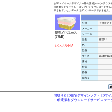
◎3Dマイホームデザイナー用の素材(パーツ/テクス
◎画像をドラッグ＆ドロップしてダウンロードする
示されていないデータはダウンロードできません。
分類
子供室アイ
メーカー
整理ｶｺﾞ01.m3d
シリーズ
(77kB)
品名
整理ｶｺﾞ
シンボル付き
色
型番
サイズ
W440×D38
価格
材質
特徴
備考１
間取り＆3D住宅デザインソフト 3Dマ
3D住宅素材ダウンロードサービス デ