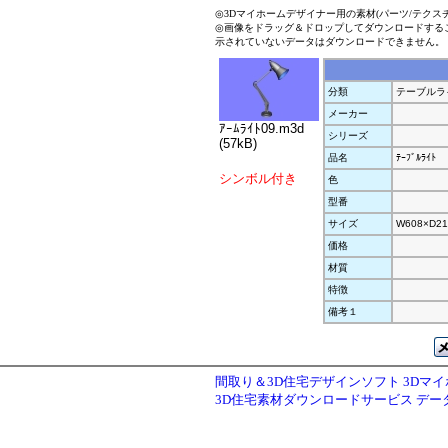
◎3Dマイホームデザイナー用の素材(パーツ/テクス
◎画像をドラッグ＆ドロップしてダウンロードする
示されていないデータはダウンロードできません。
分類
テーブルラ
メーカー
ｱｰﾑﾗｲﾄ09.m3d
シリーズ
(57kB)
品名
ﾃｰﾌﾞﾙﾗｲﾄ
シンボル付き
色
型番
サイズ
W608×D21
価格
材質
特徴
備考１
間取り＆3D住宅デザインソフト 3Dマ
3D住宅素材ダウンロードサービス デ